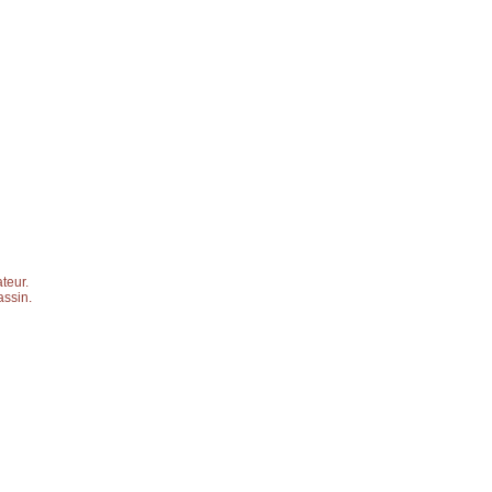
teur.
assin.