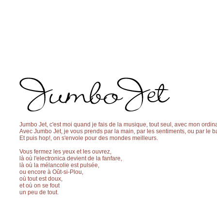
Jumbo Jet, c'est moi quand je fais de la musique, tout seul, avec mon ordina
Avec Jumbo Jet, je vous prends par la main, par les sentiments, ou par le b
Et puis hop!, on s'envole pour des mondes meilleurs.
Vous fermez les yeux et les ouvrez,
là où l'electronica devient de la fanfare,
là où la mélancolie est pulsée,
ou encore à Oût-si-Plou,
où tout est doux,
et où on se fout
un peu de tout.